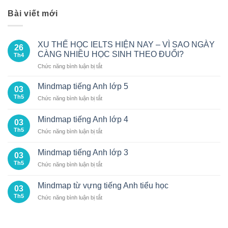
Bài viết mới
XU THẾ HỌC IELTS HIỆN NAY – VÌ SAO NGÀY
26
CÀNG NHIỀU HỌC SINH THEO ĐUỔI?
Th4
ở
Chức năng bình luận bị tắt
XU
THẾ
Mindmap tiếng Anh lớp 5
03
HỌC
Th5
ở
Chức năng bình luận bị tắt
IELTS
Mindmap
HIỆN
tiếng
NAY
Mindmap tiếng Anh lớp 4
03
Anh
–
Th5
ở
Chức năng bình luận bị tắt
lớp
VÌ
Mindmap
5
SAO
tiếng
Mindmap tiếng Anh lớp 3
NGÀY
03
Anh
CÀNG
Th5
ở
Chức năng bình luận bị tắt
lớp
NHIỀU
Mindmap
4
HỌC
tiếng
Mindmap từ vựng tiếng Anh tiểu học
SINH
03
Anh
THEO
Th5
ở
Chức năng bình luận bị tắt
lớp
ĐUỔI?
Mindmap
3
từ
vựng