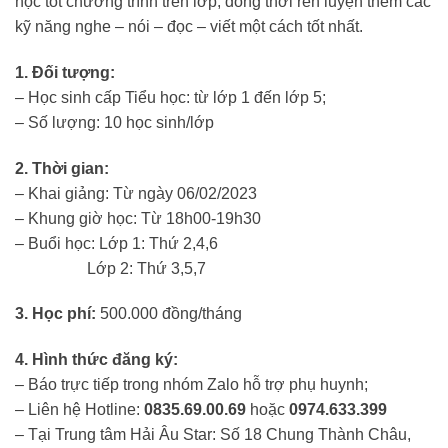
học tốt chương trình trên lớp, đồng thời rèn luyện thêm các
kỹ năng nghe – nói – đọc – viết một cách tốt nhất.
1. Đối tượng:
– Học sinh cấp Tiểu học: từ lớp 1 đến lớp 5;
– Số lượng: 10 học sinh/lớp
2. Thời gian:
– Khai giảng: Từ ngày 06/02/2023
– Khung giờ học: Từ 18h00-19h30
– Buổi học: Lớp 1: Thứ 2,4,6
Lớp 2: Thứ 3,5,7
3. Học phí:
500.000 đồng/tháng
4. Hình thức đăng ký:
– Báo trực tiếp trong nhóm Zalo hỗ trợ phụ huynh;
– Liên hệ Hotline:
0835.69.00.69
hoặc
0974.633.399
– Tại Trung tâm Hải Âu Star: Số 18 Chung Thành Châu,