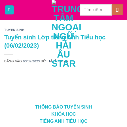
Bỏ
qua
nội
dung
TUYỂN SINH
Tuyển sinh Lớp tiếng Anh Tiểu học
(06/02/2023)
ĐĂNG VÀO
03/02/2023
BỞI
HẢI ÂU STAR
THÔNG BÁO TUYỂN SINH
KHÓA HỌC
TIẾNG ANH TIỂU HỌC