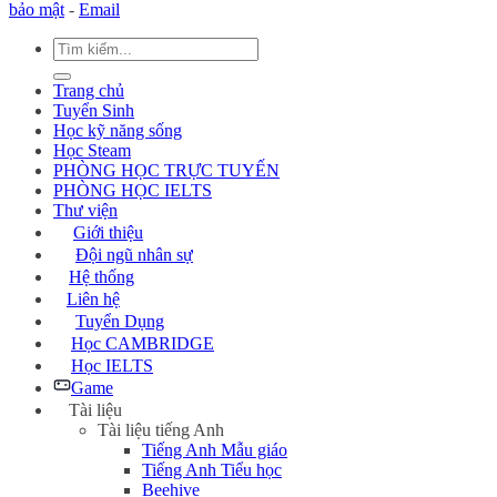
bảo mật
-
Email
Trang chủ
Tuyển Sinh
Học kỹ năng sống
Học Steam
PHÒNG HỌC TRỰC TUYẾN
PHÒNG HỌC IELTS
Thư viện
Giới thiệu
Đội ngũ nhân sự
Hệ thống
Liên hệ
Tuyển Dụng
Học CAMBRIDGE
Học IELTS
Game
Tài liệu
Tài liệu tiếng Anh
Tiếng Anh Mẫu giáo
Tiếng Anh Tiểu học
Beehive