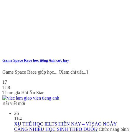
Game Space Race học tiếng Anh cực hay
Game Space Race giúp học... [Xem chi tiết...]
17
Th8
Tham gia Hải Âu Star
Bài viết mới
26
Th4
XU THẾ HỌC IELTS HIỆN NAY – VÌ SAO NGÀY
CÀNG NHIỀU HỌC SINH THEO ĐUỔI?
Chức năng bình