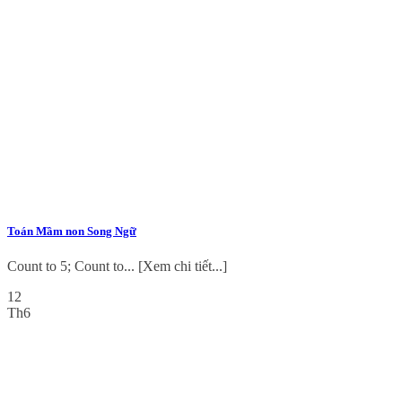
Toán Mầm non Song Ngữ
Count to 5; Count to... [Xem chi tiết...]
12
Th6