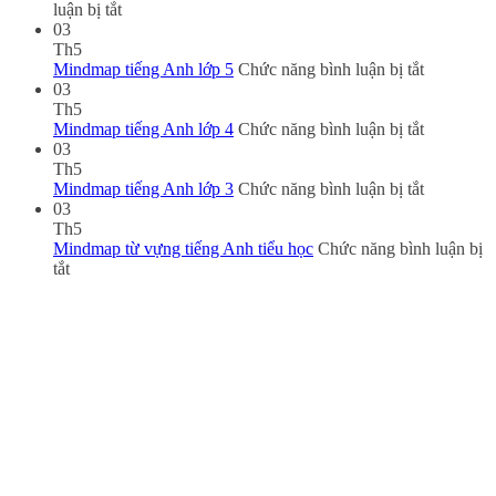
ở
luận bị tắt
XU
03
THẾ
Th5
HỌC
ở
Mindmap tiếng Anh lớp 5
Chức năng bình luận bị tắt
IELTS
Mindmap
03
HIỆN
tiếng
Th5
NAY
Anh
ở
Mindmap tiếng Anh lớp 4
Chức năng bình luận bị tắt
–
lớp
Mindmap
03
VÌ
5
tiếng
Th5
SAO
Anh
ở
Mindmap tiếng Anh lớp 3
Chức năng bình luận bị tắt
NGÀY
lớp
Mindmap
03
CÀNG
4
tiếng
Th5
NHIỀU
Anh
Mindmap từ vựng tiếng Anh tiểu học
Chức năng bình luận bị
ở
HỌC
lớp
tắt
Mindmap
SINH
3
từ
THEO
vựng
ĐUỔI?
tiếng
Anh
tiểu
học