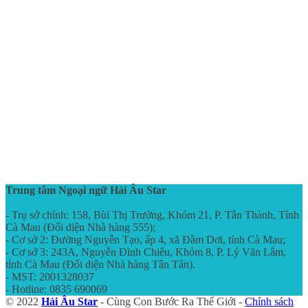
Trung tâm Ngoại ngữ Hải Âu Star
- Trụ sở chính: 158, Bùi Thị Trường, Khóm 21, P. Tân Thành, Tỉnh
Cà Mau (Đối diện Nhà hàng 555);
- Cơ sở 2: Đường Nguyễn Tạo, ấp 4, xã Đầm Dơi, tỉnh Cà Mau;
- Cơ sở 3: 243A, Nguyễn Đình Chiểu, Khóm 8, P. Lý Văn Lâm,
tỉnh Cà Mau (Đối diện Nhà hàng Tân Tân).
- MST: 2001328037
- Hotline: 0835 690069
© 2022
Hải Âu Star
- Cùng Con Bước Ra Thế Giới -
Chính sách