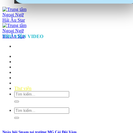
THƯ VIỆN VIDEO
Trang chủ
Tuyển Sinh
Học kỹ năng sống
Học Steam
PHÒNG HỌC TRỰC TUYẾN
PHÒNG HỌC IELTS
Thư viện
Ngày hội Steam tại trường MG Cái Đôi Vàm