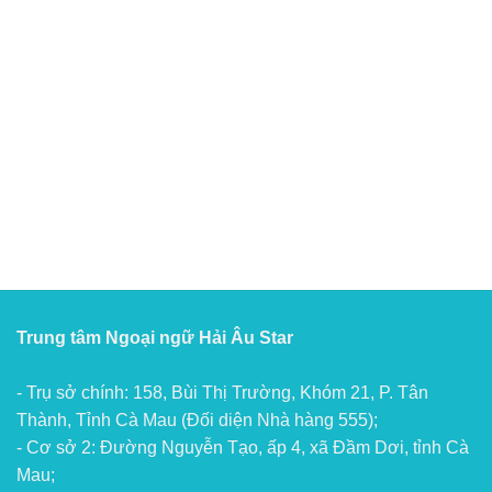
Trung tâm Ngoại ngữ Hải Âu Star
- Trụ sở chính: 158, Bùi Thị Trường, Khóm 21, P. Tân
Thành, Tỉnh Cà Mau (Đối diện Nhà hàng 555);
- Cơ sở 2: Đường Nguyễn Tạo, ấp 4, xã Đầm Dơi, tỉnh Cà
Mau;