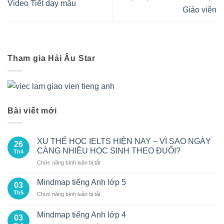
Video Tiết dạy mẫu
Giáo viên
Tham gia Hải Âu Star
Bài viết mới
XU THẾ HỌC IELTS HIỆN NAY – VÌ SAO NGÀY
26
CÀNG NHIỀU HỌC SINH THEO ĐUỔI?
Th4
ở
Chức năng bình luận bị tắt
XU
THẾ
Mindmap tiếng Anh lớp 5
03
HỌC
Th5
ở
Chức năng bình luận bị tắt
IELTS
Mindmap
HIỆN
tiếng
NAY
Mindmap tiếng Anh lớp 4
03
Anh
–