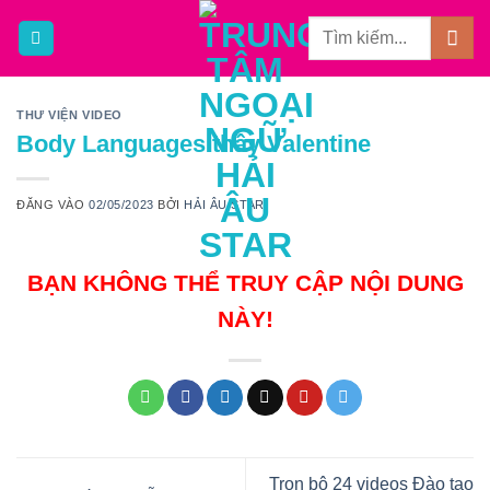
Bỏ
qua
nội
dung
THƯ VIỆN VIDEO
Body Languages thầy Valentine
ĐĂNG VÀO
02/05/2023
BỞI
HẢI ÂU STAR
BẠN KHÔNG THỂ TRUY CẬP NỘI DUNG
NÀY!
Trọn bộ 24 videos Đào tạo