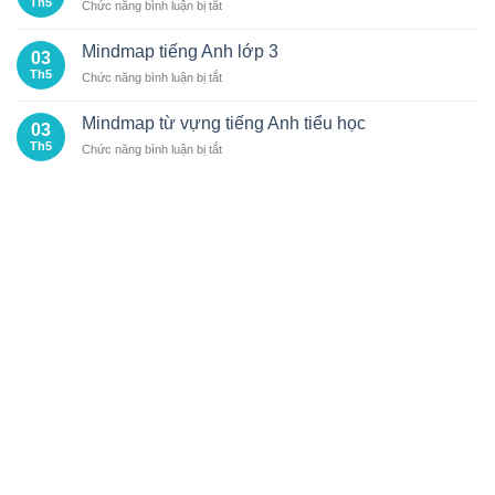
Th5
ở
Chức năng bình luận bị tắt
lớp
VÌ
Mindmap
5
SAO
tiếng
Mindmap tiếng Anh lớp 3
NGÀY
03
Anh
CÀNG
Th5
ở
Chức năng bình luận bị tắt
lớp
NHIỀU
Mindmap
4
HỌC
tiếng
Mindmap từ vựng tiếng Anh tiểu học
SINH
03
Anh
THEO
Th5
ở
Chức năng bình luận bị tắt
lớp
ĐUỔI?
Mindmap
3
từ
vựng
tiếng
Anh
tiểu
học