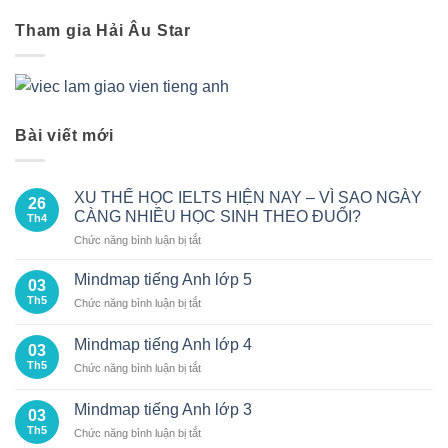
Tham gia Hải Âu Star
Bài viết mới
XU THẾ HỌC IELTS HIỆN NAY – VÌ SAO NGÀY
26
CÀNG NHIỀU HỌC SINH THEO ĐUỔI?
Th4
ở
Chức năng bình luận bị tắt
XU
THẾ
Mindmap tiếng Anh lớp 5
03
HỌC
Th5
ở
Chức năng bình luận bị tắt
IELTS
Mindmap
HIỆN
tiếng
NAY
Mindmap tiếng Anh lớp 4
03
Anh
–
Th5
ở
Chức năng bình luận bị tắt
lớp
VÌ
Mindmap
5
SAO
tiếng
Mindmap tiếng Anh lớp 3
NGÀY
03
Anh
CÀNG
Th5
ở
Chức năng bình luận bị tắt
lớp
NHIỀU