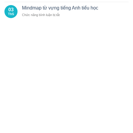
Mindmap
4
HỌC
tiếng
Mindmap từ vựng tiếng Anh tiểu học
SINH
03
Anh
THEO
Th5
ở
Chức năng bình luận bị tắt
lớp
ĐUỔI?
Mindmap
3
từ
vựng
tiếng
Anh
tiểu
học