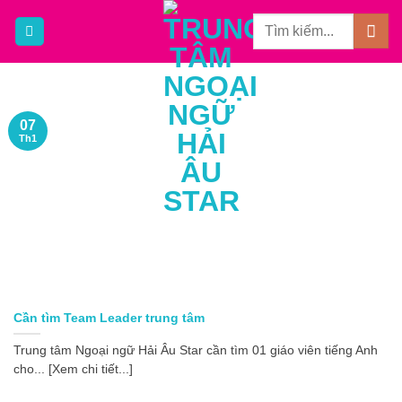
Bỏ
qua
nội
dung
07
Th1
Cần tìm Team Leader trung tâm
Trung tâm Ngoại ngữ Hải Âu Star cần tìm 01 giáo viên tiếng Anh
cho... [Xem chi tiết...]