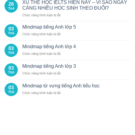
XU THẾ HỌC IELTS HIỆN NAY – VÌ SAO NGÀY
26
CÀNG NHIỀU HỌC SINH THEO ĐUỔI?
Th4
ở
Chức năng bình luận bị tắt
XU
THẾ
Mindmap tiếng Anh lớp 5
03
HỌC
Th5
ở
Chức năng bình luận bị tắt
IELTS
Mindmap
HIỆN
tiếng
NAY
Mindmap tiếng Anh lớp 4
03
Anh
–
Th5
ở
Chức năng bình luận bị tắt
lớp
VÌ
Mindmap
5
SAO
tiếng
Mindmap tiếng Anh lớp 3
NGÀY
03
Anh
CÀNG
Th5
ở
Chức năng bình luận bị tắt
lớp
NHIỀU
Mindmap
4
HỌC
tiếng
Mindmap từ vựng tiếng Anh tiểu học
SINH
03
Anh
THEO
Th5
ở
Chức năng bình luận bị tắt
lớp
ĐUỔI?
Mindmap
3
từ
vựng
tiếng
Anh
tiểu
học