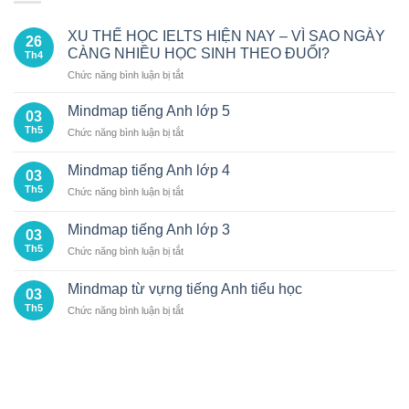
XU THẾ HỌC IELTS HIỆN NAY – VÌ SAO NGÀY
26
CÀNG NHIỀU HỌC SINH THEO ĐUỔI?
Th4
ở
Chức năng bình luận bị tắt
XU
THẾ
Mindmap tiếng Anh lớp 5
03
HỌC
Th5
ở
Chức năng bình luận bị tắt
IELTS
Mindmap
HIỆN
tiếng
NAY
Mindmap tiếng Anh lớp 4
03
Anh
–
Th5
ở
Chức năng bình luận bị tắt
lớp
VÌ
Mindmap
5
SAO
tiếng
Mindmap tiếng Anh lớp 3
NGÀY
03
Anh
CÀNG
Th5
ở
Chức năng bình luận bị tắt
lớp
NHIỀU
Mindmap
4
HỌC
tiếng
Mindmap từ vựng tiếng Anh tiểu học
SINH
03
Anh
THEO
Th5
ở
Chức năng bình luận bị tắt
lớp
ĐUỔI?
Mindmap
3
từ
vựng
tiếng
Anh
tiểu