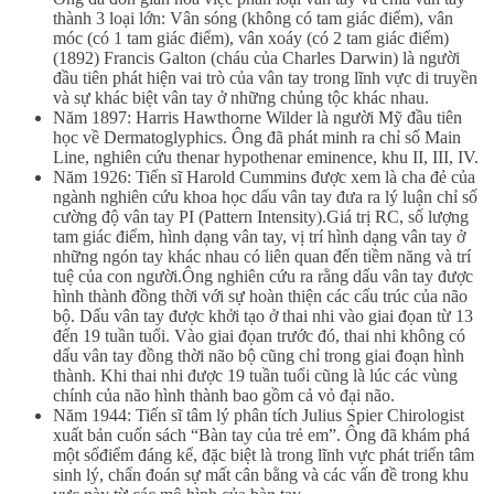
thành 3 loại lớn: Vân sóng (không có tam giác điểm), vân
móc (có 1 tam giác điểm), vân xoáy (có 2 tam giác điểm)
(1892) Francis Galton (cháu của Charles Darwin) là người
đầu tiên phát hiện vai trò của vân tay trong lĩnh vực di truyền
và sự khác biệt vân tay ở những chủng tộc khác nhau.
Năm 1897: Harris Hawthorne Wilder là người Mỹ đầu tiên
học về Dermatoglyphics. Ông đã phát minh ra chỉ số Main
Line, nghiên cứu thenar hypothenar eminence, khu II, III, IV.
Năm 1926: Tiến sĩ Harold Cummins được xem là cha đẻ của
ngành nghiên cứu khoa học dấu vân tay đưa ra lý luận chỉ số
cường độ vân tay PI (Pattern Intensity).Giá trị RC, số lượng
tam giác điểm, hình dạng vân tay, vị trí hình dạng vân tay ở
những ngón tay khác nhau có liên quan đến tiềm năng và trí
tuệ của con người.Ông nghiên cứu ra rằng dấu vân tay được
hình thành đồng thời với sự hoàn thiện các cấu trúc của não
bộ. Dấu vân tay được khởi tạo ở thai nhi vào giai đọan từ 13
đến 19 tuần tuổi. Vào giai đọan trước đó, thai nhi không có
dấu vân tay đồng thời não bộ cũng chỉ trong giai đoạn hình
thành. Khi thai nhi được 19 tuần tuổi cũng là lúc các vùng
chính của não hình thành bao gồm cả vỏ đại não.
Năm 1944: Tiến sĩ tâm lý phân tích Julius Spier Chirologist
xuất bản cuốn sách “Bàn tay của trẻ em”. Ông đã khám phá
một sốđiểm đáng kể, đặc biệt là trong lĩnh vực phát triển tâm
sinh lý, chẩn đoán sự mất cân bằng và các vấn đề trong khu