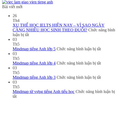
Bài viết mới
26
Th4
XU THẾ HỌC IELTS HIỆN NAY – VÌ SAO NGÀY
CÀNG NHIỀU HỌC SINH THEO ĐUỔI?
Chức năng bình
ở
luận bị tắt
XU
03
THẾ
Th5
HỌC
ở
Mindmap tiếng Anh lớp 5
Chức năng bình luận bị tắt
IELTS
Mindmap
03
HIỆN
tiếng
Th5
NAY
Anh
ở
Mindmap tiếng Anh lớp 4
Chức năng bình luận bị tắt
–
lớp
Mindmap
03
VÌ
5
tiếng
Th5
SAO
Anh
ở
Mindmap tiếng Anh lớp 3
Chức năng bình luận bị tắt
NGÀY
lớp
Mindmap
03
CÀNG
4
tiếng
Th5
NHIỀU
Anh
Mindmap từ vựng tiếng Anh tiểu học
Chức năng bình luận bị
ở
HỌC
lớp
tắt
Mindmap
SINH
3
từ
THEO
vựng
ĐUỔI?
tiếng