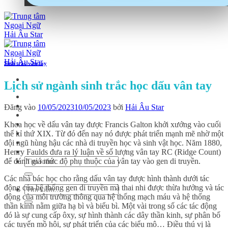
Sinh trắc vân tay
Lịch sử ngành sinh trắc học dấu vân tay
Trang chủ
Tuyển Sinh
Đăng vào
10/05/2023
10/05/2023
bởi
Hải Âu Star
Học kỹ năng sống
Học Steam
Khoa học về dấu vân tay được Francis Galton khởi xướng vào cuối
PHÒNG HỌC TRỰC TUYẾN
thế kỉ thứ XIX. Từ đó đến nay nó được phát triển mạnh mẽ nhờ một
PHÒNG HỌC IELTS
đội ngũ hùng hậu các nhà di truyền học và sinh vật học. Năm 1880,
Thư viện
Henry Faulds đưa ra lý luận về số lượng vân tay RC (Ridge Count)
để đánh giá mức độ phụ thuộc của vân tay vào gen di truyền.
Các nhà bác học cho rằng dấu vân tay được hình thành dưới tác
động của hệ thống gen di truyền mà thai nhi được thừa hưởng và tác
động của môi trường thông qua hệ thống mạch máu và hệ thống
thần kinh nằm giữa hạ bì và biểu bì. Một vài trong số các tác động
đó là sự cung cấp ôxy, sự hình thành các dây thần kinh, sự phân bố
các tuyến mồ hôi, sự phát triển của các biểu mô… Điều thú vị là