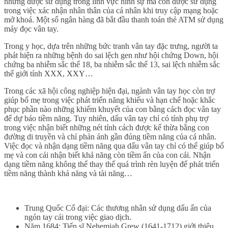
những được sử dụng trong lĩnh vực hình sự mà còn được sử dụng
trong việc xác nhận nhân thân của cá nhân khi truy cập mạng hoặc
mở khoá. Một số ngân hàng đã bắt đầu thanh toán thẻ ATM sử dụng
máy đọc vân tay.
Trong y học, dựa trên những bức tranh vân tay đặc trưng, người ta
phát hiện ra những bệnh do sai lệch gen như hội chứng Down, hội
chứng ba nhiễm sắc thể 18, ba nhiễm sắc thể 13, sai lệch nhiễm sắc
thể giới tính XXX, XXY…
Trong các xã hội công nghiệp hiện đại, ngành vân tay học còn trợ
giúp bố mẹ trong việc phát triển năng khiếu và hạn chế hoặc khắc
phục phần nào những khiếm khuyết của con bằng cách đọc vân tay
để dự báo tiềm năng. Tuy nhiên, dấu vân tay chỉ có tính phụ trợ
trong việc nhận biết những nét tính cách được kế thừa bằng con
đường di truyền và chỉ phản ánh gần đúng tiềm năng của cá nhân.
Việc đọc và nhận dạng tiềm năng qua dấu vân tay chỉ có thể giúp bố
mẹ và con cái nhận biết khả năng còn tiềm ẩn của con cái. Nhận
dạng tiềm năng không thể thay thế quá trình rèn luyện để phát triển
tiềm năng thành khả năng và tài năng…
Trung Quốc Cổ đại: Các thương nhân sử dụng dấu ấn của
ngón tay cái trong việc giao dịch.
Năm 1684: Tiến sĩ Nehemiah Grew (1641-1712) giới thiệu