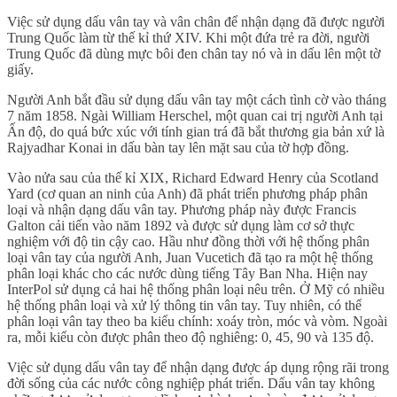
Việc sử dụng dấu vân tay và vân chân để nhận dạng đã được người
Trung Quốc làm từ thế kỉ thứ XIV. Khi một đứa trẻ ra đời, người
Trung Quốc đã dùng mực bôi đen chân tay nó và in dấu lên một tờ
giấy.
Người Anh bắt đầu sử dụng dấu vân tay một cách tình cờ vào tháng
7 năm 1858. Ngài William Herschel, một quan cai trị người Anh tại
Ấn độ, do quá bức xúc với tính gian trá đã bắt thương gia bản xứ là
Rajyadhar Konai in dấu bàn tay lên mặt sau của tờ hợp đồng.
Vào nửa sau của thế kỉ XIX, Richard Edward Henry của Scotland
Yard (cơ quan an ninh của Anh) đã phát triển phương pháp phân
loại và nhận dạng dấu vân tay. Phương pháp này được Francis
Galton cải tiến vào năm 1892 và được sử dụng làm cơ sở thực
nghiệm với độ tin cậy cao. Hầu như đồng thời với hệ thống phân
loại vân tay của người Anh, Juan Vucetich đã tạo ra một hệ thống
phân loại khác cho các nước dùng tiếng Tây Ban Nha. Hiện nay
InterPol sử dụng cả hai hệ thống phân loại nêu trên. Ở Mỹ có nhiều
hệ thống phân loại và xử lý thông tin vân tay. Tuy nhiên, có thể
phân loại vân tay theo ba kiểu chính: xoáy tròn, móc và vòm. Ngoài
ra, mỗi kiểu còn được phân theo độ nghiêng: 0, 45, 90 và 135 độ.
Việc sử dụng dấu vân tay để nhận dạng được áp dụng rộng rãi trong
đời sống của các nước công nghiệp phát triển. Dấu vân tay không