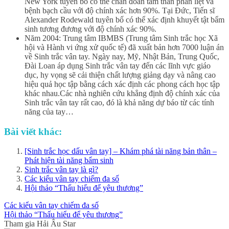
New York tuyên bố có thể chẩn đoán tâm thần phân liệt và
bệnh bạch cầu với độ chính xác hơn 90%. Tại Đức, Tiến sĩ
Alexander Rodewald tuyên bố có thể xác định khuyết tật bẩm
sinh tương đương với độ chính xác 90%.
Năm 2004: Trung tâm IBMBS (Trung tâm Sinh trắc học Xã
hội và Hành vi ứng xử quốc tế) đã xuất bản hơn 7000 luận án
về Sinh trắc vân tay. Ngày nay, Mỹ, Nhật Bản, Trung Quốc,
Đài Loan áp dụng Sinh trắc vân tay đến các lĩnh vực giáo
dục, hy vọng sẽ cải thiện chất lượng giảng dạy và nâng cao
hiệu quả học tập bằng cách xác định các phong cách học tập
khác nhau.Các nhà nghiên cứu khẳng định độ chính xác của
Sinh trắc vân tay rất cao, đó là khả năng dự báo từ các tính
năng của tay…
Bài viết khác:
[Sinh trắc học dấu vân tay] – Khám phá tài năng bản thân –
Phát hiện tài năng bẩm sinh
Sinh trắc vân tay là gì?
Các kiểu vân tay chiếm đa số
Hội thảo “Thấu hiểu để yêu thương”
Các kiểu vân tay chiếm đa số
Hội thảo “Thấu hiểu để yêu thương”
Tham gia Hải Âu Star