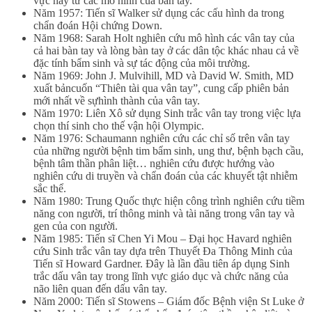
vực này từ các mô hình của bàn tay.
Năm 1957: Tiến sĩ Walker sử dụng các cấu hình da trong
chẩn đoán Hội chứng Down.
Năm 1968: Sarah Holt nghiên cứu mô hình các vân tay của
cả hai bàn tay và lòng bàn tay ở các dân tộc khác nhau cả về
đặc tính bẩm sinh và sự tác động của môi trường.
Năm 1969: John J. Mulvihill, MD và David W. Smith, MD
xuất bảncuốn “Thiên tài qua vân tay”, cung cấp phiên bản
mới nhất về sựhình thành của vân tay.
Năm 1970: Liên Xô sử dụng Sinh trắc vân tay trong việc lựa
chọn thí sinh cho thế vận hội Olympic.
Năm 1976: Schaumann nghiên cứu các chỉ số trên vân tay
của những người bệnh tim bẩm sinh, ung thư, bệnh bạch cầu,
bệnh tâm thần phân liệt… nghiên cứu được hướng vào
nghiên cứu di truyền và chẩn đoán của các khuyết tật nhiễm
sắc thể.
Năm 1980: Trung Quốc thực hiện công trình nghiên cứu tiềm
năng con người, trí thông minh và tài năng trong vân tay và
gen của con người.
Năm 1985: Tiến sĩ Chen Yi Mou – Đại học Havard nghiên
cứu Sinh trắc vân tay dựa trên Thuyết Đa Thông Minh của
Tiến sĩ Howard Gardner. Đây là lần đầu tiên áp dụng Sinh
trắc dấu vân tay trong lĩnh vực giáo dục và chức năng của
não liên quan đến dấu vân tay.
Năm 2000: Tiến sĩ Stowens – Giám đốc Bệnh viện St Luke ở