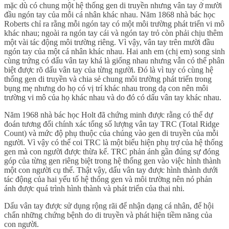
mặc dù có chung một hệ thống gen di truyền nhưng vân tay ở mười
đầu ngón tay của mỗi cá nhân khác nhau. Năm 1868 nhà bác học
Roberts chỉ ra rằng mỗi ngón tay có một môi trường phát triển vi mô
khác nhau; ngoài ra ngón tay cái và ngón tay trỏ còn phải chịu thêm
một vài tác động môi trường riêng. Vì vậy, vân tay trên mười đầu
ngón tay của một cá nhân khác nhau. Hai anh em (chị em) song sinh
cùng trứng có dấu vân tay khá là giống nhau nhưng vẫn có thể phân
biệt được rõ dấu vân tay của từng người. Đó là vì tuy có cùng hệ
thống gen di truyền và chia sẻ chung môi trường phát triển trong
bụng mẹ nhưng do họ có vị trí khác nhau trong dạ con nên môi
trường vi mô của họ khác nhau và do đó có dấu vân tay khác nhau.
Năm 1968 nhà bác học Holt đã chứng minh được rằng có thể dự
đoán tương đối chính xác tổng số lượng vân tay TRC (Total Ridge
Count) và mức độ phụ thuộc của chúng vào gen di truyền của mỗi
người. Vì vậy có thể coi TRC là một biểu hiện phụ trợ của hệ thống
gen mà con người được thừa kế. TRC phản ánh gần đúng sự đóng
góp của từng gen riêng biệt trong hệ thống gen vào việc hình thành
một con người cụ thể. Thật vậy, dấu vân tay được hình thành dưới
tác động của hai yếu tố hệ thống gen và môi trường nên nó phản
ánh được quá trình hình thành và phát triển của thai nhi.
Dấu vân tay được sử dụng rộng rãi để nhận dạng cá nhân, để hội
chẩn những chứng bệnh do di truyền và phát hiện tiềm năng của
con người.