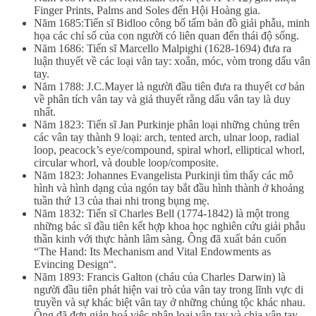
Finger Prints, Palms and Soles đến Hội Hoàng gia.
Năm 1685:Tiến sĩ Bidloo công bố tấm bản đồ giải phẫu, minh
họa các chỉ số của con người có liên quan đến thái độ sống.
Năm 1686: Tiến sĩ Marcello Malpighi (1628-1694) đưa ra
luận thuyết về các loại vân tay: xoắn, móc, vòm trong dấu vân
tay.
Năm 1788: J.C.Mayer là người đầu tiên đưa ra thuyết cơ bản
về phân tích vân tay và giả thuyết rằng dấu vân tay là duy
nhất.
Năm 1823: Tiến sĩ Jan Purkinje phân loại những chủng trên
các vân tay thành 9 loại: arch, tented arch, ulnar loop, radial
loop, peacock’s eye/compound, spiral whorl, elliptical whorl,
circular whorl, và double loop/composite.
Năm 1823: Johannes Evangelista Purkinji tìm thấy các mô
hình và hình dạng của ngón tay bắt đầu hình thành ở khoảng
tuần thứ 13 của thai nhi trong bụng mẹ.
Năm 1832: Tiến sĩ Charles Bell (1774-1842) là một trong
những bác sĩ đầu tiên kết hợp khoa học nghiên cứu giải phẫu
thần kinh với thực hành lâm sàng. Ông đã xuất bản cuốn
“The Hand: Its Mechanism and Vital Endowments as
Evincing Design“.
Năm 1893: Francis Galton (cháu của Charles Darwin) là
người đầu tiên phát hiện vai trò của vân tay trong lĩnh vực di
truyền và sự khác biệt vân tay ở những chủng tộc khác nhau.
Ông đã đơn giản hoá việc phân loại vân tay và chia vân tay