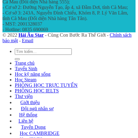
Cà Mau (Đối diện Nhà hàng 555);
- Cơ sở 2: Đường Nguyễn Tạo, ấp 4, xã Đầm Dơi, tỉnh Cà Mau;
- Cơ sở 3: 243A, Nguyễn Đình Chiểu, Khóm 8, P. Lý Văn Lâm,
tỉnh Cà Mau (Đối diện Nhà hàng Tân Tân).
- MST: 2001328037
- Hotline: 0835 690069
© 2022
Hải Âu Star
- Cùng Con Bước Ra Thế Giới -
Chính sách
bảo mật
-
Email
Trang chủ
Tuyển Sinh
Học kỹ năng sống
Học Steam
PHÒNG HỌC TRỰC TUYẾN
PHÒNG HỌC IELTS
Thư viện
Giới thiệu
Đội ngũ nhân sự
Hệ thống
Liên hệ
Tuyển Dụng
Học CAMBRIDGE