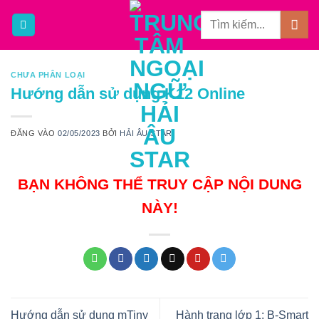
Bỏ
qua
nội
dung
CHƯA PHÂN LOẠI
Hướng dẫn sử dụng K12 Online
ĐĂNG VÀO
02/05/2023
BỞI
HẢI ÂU STAR
BẠN KHÔNG THỂ TRUY CẬP NỘI DUNG
NÀY!
Hướng dẫn sử dụng mTiny
Hành trang lớp 1: B-Smart