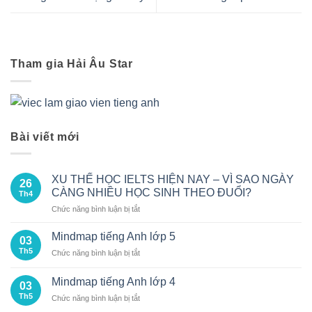
Tham gia Hải Âu Star
Bài viết mới
XU THẾ HỌC IELTS HIỆN NAY – VÌ SAO NGÀY
26
CÀNG NHIỀU HỌC SINH THEO ĐUỔI?
Th4
ở
Chức năng bình luận bị tắt
XU
THẾ
Mindmap tiếng Anh lớp 5
03
HỌC
Th5
ở
Chức năng bình luận bị tắt
IELTS
Mindmap
HIỆN
tiếng
NAY
Mindmap tiếng Anh lớp 4
03
Anh
–
Th5
ở
Chức năng bình luận bị tắt
lớp
VÌ
Mindmap
5