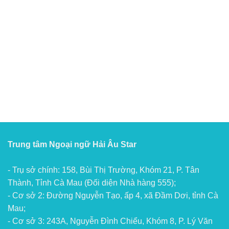
Trung tâm Ngoại ngữ Hải Âu Star
- Trụ sở chính: 158, Bùi Thị Trường, Khóm 21, P. Tân
Thành, Tỉnh Cà Mau (Đối diện Nhà hàng 555);
- Cơ sở 2: Đường Nguyễn Tạo, ấp 4, xã Đầm Dơi, tỉnh Cà
Mau;
- Cơ sở 3: 243A, Nguyễn Đình Chiểu, Khóm 8, P. Lý Văn