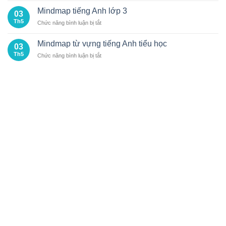
SAO
tiếng
Mindmap tiếng Anh lớp 3
NGÀY
03
Anh
CÀNG
Th5
ở
Chức năng bình luận bị tắt
lớp
NHIỀU
Mindmap
4
HỌC
tiếng
Mindmap từ vựng tiếng Anh tiểu học
SINH
03
Anh
THEO
Th5
ở
Chức năng bình luận bị tắt
lớp
ĐUỔI?
Mindmap
3
từ
vựng
tiếng
Anh
tiểu
học