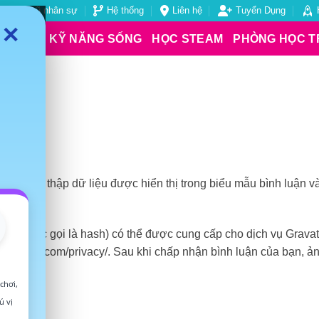
Đội ngũ nhân sự
Hệ thống
Liên hệ
Tuyển Dụng
✕
NH
HỌC KỸ NĂNG SỐNG
HỌC STEAM
PHÒNG HỌC T
ng tôi thu thập dữ liệu được hiển thị trong biểu mẫu bình luận v
pam
 (còn được gọi là hash) có thể được cung cấp cho dịch vụ Grav
automattic.com/privacy/. Sau khi chấp nhận bình luận của bạn, ả
chơi,
ú vị