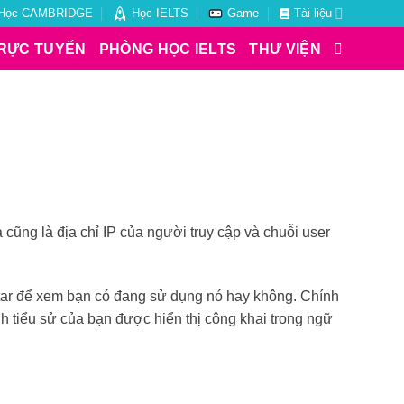
Học CAMBRIDGE
Học IELTS
Game
Tài liệu
RỰC TUYẾN
PHÒNG HỌC IELTS
THƯ VIỆN
à cũng là địa chỉ IP của người truy cập và chuỗi user
atar để xem bạn có đang sử dụng nó hay không. Chính
nh tiểu sử của bạn được hiển thị công khai trong ngữ