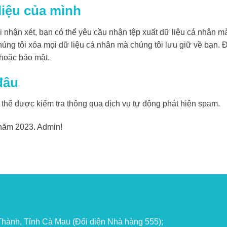
liệu của mình
i nhận xét, bạn có thể yêu cầu nhận tệp xuất dữ liệu cá nhân m
húng tôi xóa mọi dữ liệu cá nhân mà chúng tôi lưu giữ về bạn. 
 hoặc bảo mật.
đâu
 thể được kiểm tra thông qua dịch vụ tự động phát hiện spam.
năm 2023. Admin!
 Thành, Tỉnh Cà Mau (Đối diện Nhà hàng 555);