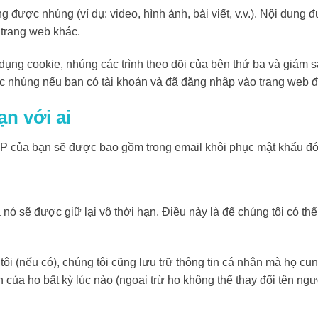
ng được nhúng (ví dụ: video, hình ảnh, bài viết, v.v.). Nội dun
 trang web khác.
 dụng cookie, nhúng các trình theo dõi của bên thứ ba và giám 
c nhúng nếu bạn có tài khoản và đã đăng nhập vào trang web đ
ạn với ai
 IP của bạn sẽ được bao gồm trong email khôi phục mật khẩu đó
a nó sẽ được giữ lại vô thời hạn. Điều này là để chúng tôi có t
ôi (nếu có), chúng tôi cũng lưu trữ thông tin cá nhân mà họ c
 của họ bất kỳ lúc nào (ngoại trừ họ không thể thay đổi tên ngư