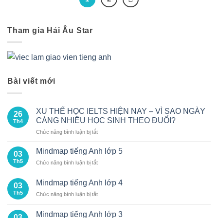
Tham gia Hải Âu Star
Bài viết mới
XU THẾ HỌC IELTS HIỆN NAY – VÌ SAO NGÀY
26
CÀNG NHIỀU HỌC SINH THEO ĐUỔI?
Th4
ở
Chức năng bình luận bị tắt
XU
THẾ
Mindmap tiếng Anh lớp 5
03
HỌC
Th5
ở
Chức năng bình luận bị tắt
IELTS
Mindmap
HIỆN
tiếng
NAY
Mindmap tiếng Anh lớp 4
03
Anh
–
Th5
ở
Chức năng bình luận bị tắt
lớp
VÌ
Mindmap
5
SAO
tiếng
Mindmap tiếng Anh lớp 3
NGÀY
03