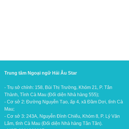
Trung tâm Ngoại ngữ Hải Âu Star
- Trụ sở chính: 158, Bùi Thị Trường, Khóm 21, P. Tân
Thành, Tỉnh Cà Mau (Đối diện Nhà hàng 555);
- Cơ sở 2: Đường Nguyễn Tạo, ấp 4, xã Đầm Dơi, tỉnh Cà
Mau;
- Cơ sở 3: 243A, Nguyễn Đình Chiểu, Khóm 8, P. Lý Văn
Lâm, tỉnh Cà Mau (Đối diện Nhà hàng Tân Tân).