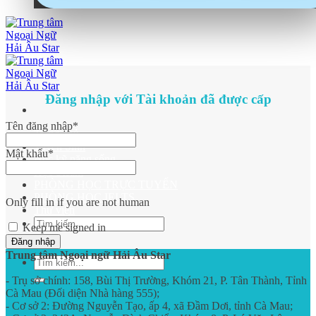
Đăng nhập với Tài khoản đã được cấp
Tên đăng nhập
*
Trang chủ
Tuyển Sinh
Mật khẩu
*
Học kỹ năng sống
Học Steam
PHÒNG HỌC TRỰC TUYẾN
PHÒNG HỌC IELTS
Only fill in if you are not human
Thư viện
Keep me signed in
Trung tâm Ngoại ngữ Hải Âu Star
- Trụ sở chính: 158, Bùi Thị Trường, Khóm 21, P. Tân Thành, Tỉnh
Cà Mau (Đối diện Nhà hàng 555);
- Cơ sở 2: Đường Nguyễn Tạo, ấp 4, xã Đầm Dơi, tỉnh Cà Mau;