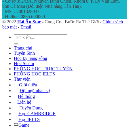
- Cơ sở 3: 243A, Nguyễn Đình Chiểu, Khóm 8, P. Lý Văn Lâm,
tỉnh Cà Mau (Đối diện Nhà hàng Tân Tân).
- MST: 2001328037
- Hotline: 0835 690069
© 2022
Hải Âu Star
- Cùng Con Bước Ra Thế Giới -
Chính sách
bảo mật
-
Email
Trang chủ
Tuyển Sinh
Học kỹ năng sống
Học Steam
PHÒNG HỌC TRỰC TUYẾN
PHÒNG HỌC IELTS
Thư viện
Giới thiệu
Đội ngũ nhân sự
Hệ thống
Liên hệ
Tuyển Dụng
Học CAMBRIDGE
Học IELTS
Game