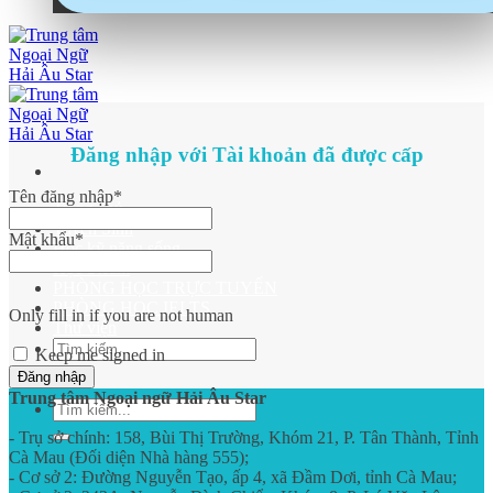
Đăng nhập với Tài khoản đã được cấp
Tên đăng nhập
*
Trang chủ
Tuyển Sinh
Mật khẩu
*
Học kỹ năng sống
Học Steam
PHÒNG HỌC TRỰC TUYẾN
PHÒNG HỌC IELTS
Only fill in if you are not human
Thư viện
Keep me signed in
Trung tâm Ngoại ngữ Hải Âu Star
- Trụ sở chính: 158, Bùi Thị Trường, Khóm 21, P. Tân Thành, Tỉnh
Cà Mau (Đối diện Nhà hàng 555);
- Cơ sở 2: Đường Nguyễn Tạo, ấp 4, xã Đầm Dơi, tỉnh Cà Mau;