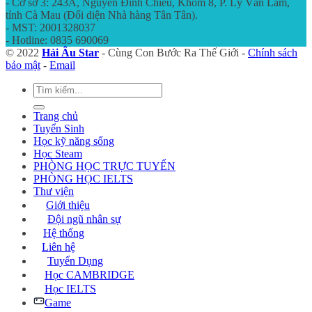
- Cơ sở 3: 243A, Nguyễn Đình Chiểu, Khóm 8, P. Lý Văn Lâm,
tỉnh Cà Mau (Đối diện Nhà hàng Tân Tân).
- MST: 2001328037
- Hotline: 0835 690069
© 2022
Hải Âu Star
- Cùng Con Bước Ra Thế Giới -
Chính sách
bảo mật
-
Email
Trang chủ
Tuyển Sinh
Học kỹ năng sống
Học Steam
PHÒNG HỌC TRỰC TUYẾN
PHÒNG HỌC IELTS
Thư viện
Giới thiệu
Đội ngũ nhân sự
Hệ thống
Liên hệ
Tuyển Dụng
Học CAMBRIDGE
Học IELTS
Game